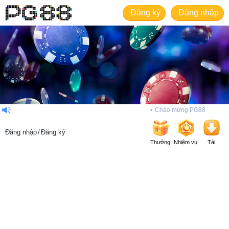
Đăng ký
Đăng nhập
Chào mừng PG88
Đăng nhập
/
Đăng ký
Thưởng
Nhiệm vụ
Tải